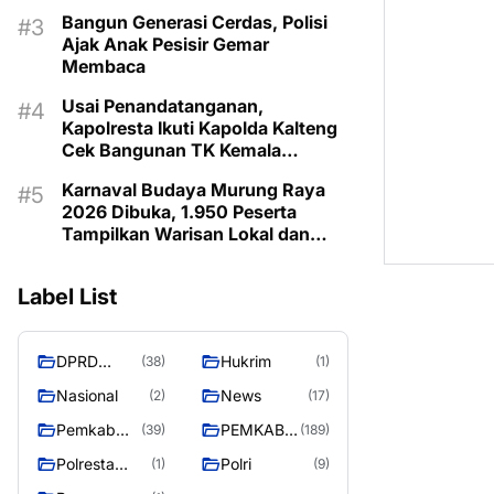
Bangun Generasi Cerdas, Polisi
Ajak Anak Pesisir Gemar
Membaca
Usai Penandatanganan,
Kapolresta Ikuti Kapolda Kalteng
Cek Bangunan TK Kemala
Bhayangkari, Masjid As-Salam
Karnaval Budaya Murung Raya
dan Barak Remaja
2026 Dibuka, 1.950 Peserta
Tampilkan Warisan Lokal dan
Semangat Pelestarian Budaya
Label List
DPRD
Hukrim
(38)
(1)
MURUNG
Nasional
News
(2)
(17)
RAYA
Pemkab
PEMKAB
(39)
(189)
Murung
MURUNG
Polresta
Polri
(1)
(9)
Raya
RAYA
Palangka