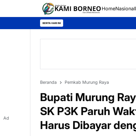
Home
Nasional
Semangat
BERITA HARI INI
Beranda
Pemkab Murung Raya
Bupati Murung Ray
SK P3K Paruh Wakt
Ad
Harus Dibayar deng