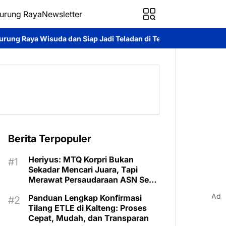
urung Raya
Newsletter
i Teladan di Tengah Masyarakat
Heriyus Gaungkan Semangat Tir
Berita Terpopuler
Heriyus: MTQ Korpri Bukan
Sekadar Mencari Juara, Tapi
Merawat Persaudaraan ASN Se-
kalteng
Ad
Panduan Lengkap Konfirmasi
Tilang ETLE di Kalteng: Proses
Cepat, Mudah, dan Transparan