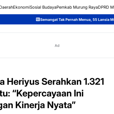
Daerah
Ekonomi
Sosial Budaya
Pemkab Murung Raya
DPRD M
 Tak Pernah Menua, 55 Lansia Murung Raya Wisuda dan Siap Jad
Ad
a Heriyus Serahkan 1.321
u: “Kepercayaan Ini
an Kinerja Nyata”