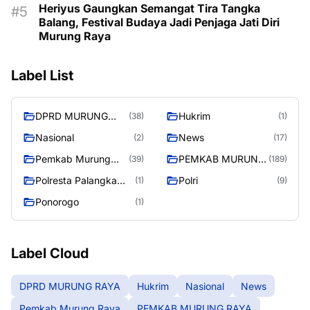
Heriyus Gaungkan Semangat Tira Tangka
Balang, Festival Budaya Jadi Penjaga Jati Diri
Murung Raya
Label List
DPRD MURUNG
Hukrim
(38)
(1)
RAYA
Nasional
News
(2)
(17)
Pemkab Murung
PEMKAB MURUNG
(39)
(189)
Raya
RAYA
Polresta Palangka
Polri
(1)
(9)
Raya
Ponorogo
(1)
Label Cloud
DPRD MURUNG RAYA
Hukrim
Nasional
News
Pemkab Murung Raya
PEMKAB MURUNG RAYA