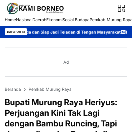
Home
Nasional
Daerah
Ekonomi
Sosial Budaya
Pemkab Murung Ray
Siap Jadi Teladan di Tengah Masyarakat
Heriyus Gaungkan Sema
BERITA HARI INI
Ad
Beranda
Pemkab Murung Raya
Bupati Murung Raya Heriyus:
Perjuangan Kini Tak Lagi
dengan Bambu Runcing, Tapi