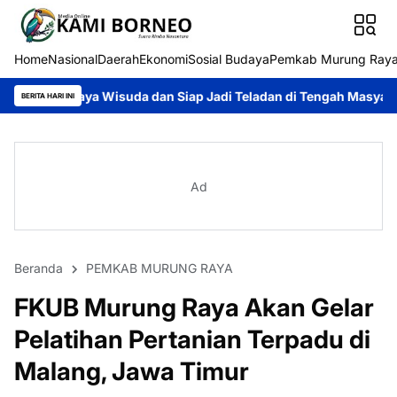
Home
Nasional
Daerah
Ekonomi
Sosial Budaya
Pemkab Murung Ray
uda dan Siap Jadi Teladan di Tengah Masyarakat
Heriyus Gaun
BERITA HARI INI
Ad
Beranda
PEMKAB MURUNG RAYA
FKUB Murung Raya Akan Gelar
Pelatihan Pertanian Terpadu di
Malang, Jawa Timur