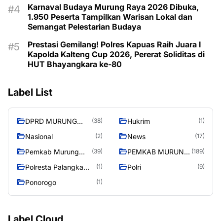
Karnaval Budaya Murung Raya 2026 Dibuka,
1.950 Peserta Tampilkan Warisan Lokal dan
Semangat Pelestarian Budaya
Prestasi Gemilang!
Polres Kapuas Raih Juara I
Kapolda Kalteng Cup 2026, Pererat Soliditas di
HUT Bhayangkara ke-80
Label List
DPRD MURUNG
Hukrim
(38)
(1)
RAYA
Nasional
News
(2)
(17)
Pemkab Murung
PEMKAB MURUNG
(39)
(189)
Raya
RAYA
Polresta Palangka
Polri
(1)
(9)
Raya
Ponorogo
(1)
Label Cloud