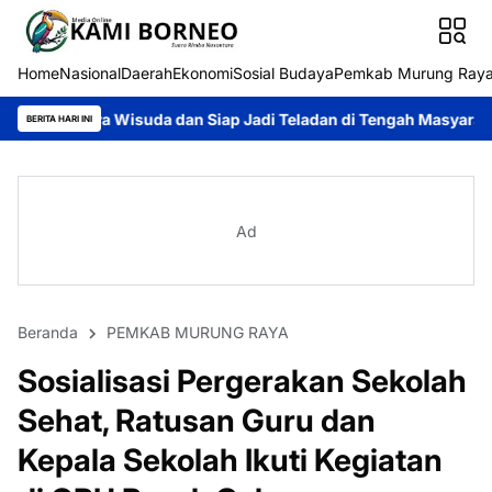
Home
Nasional
Daerah
Ekonomi
Sosial Budaya
Pemkab Murung Ray
da dan Siap Jadi Teladan di Tengah Masyarakat
Heriyus Gaungk
BERITA HARI INI
Ad
Beranda
PEMKAB MURUNG RAYA
Sosialisasi Pergerakan Sekolah
Sehat, Ratusan Guru dan
Kepala Sekolah Ikuti Kegiatan