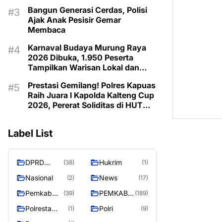
Bangun Generasi Cerdas, Polisi
Ajak Anak Pesisir Gemar
Membaca
Karnaval Budaya Murung Raya
2026 Dibuka, 1.950 Peserta
Tampilkan Warisan Lokal dan
Semangat Pelestarian Budaya
Prestasi Gemilang!
Polres Kapuas
Raih Juara I Kapolda Kalteng Cup
2026, Pererat Soliditas di HUT
Bhayangkara ke-80
Label List
DPRD
Hukrim
(38)
(1)
MURUNG
Nasional
News
(2)
(17)
RAYA
Pemkab
PEMKAB
(39)
(189)
Murung
MURUNG
Polresta
Polri
(1)
(9)
Raya
RAYA
Palangka