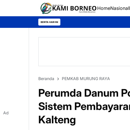
Home
Nasional
Semangat
BERITA HARI INI
Beranda
PEMKAB MURUNG RAYA
Perumda Danum P
Sistem Pembayara
Ad
Kalteng