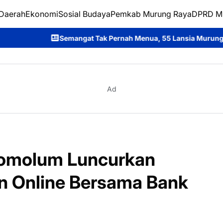
Daerah
Ekonomi
Sosial Budaya
Pemkab Murung Raya
DPRD M
 Tak Pernah Menua, 55 Lansia Murung Raya Wisuda dan Siap Jad
Ad
omolum Luncurkan
n Online Bersama Bank