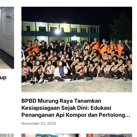
bup
BPBD Murung Raya Tanamkan
Kesiapsiagaan Sejak Dini: Edukasi
Penanganan Api Kompor dan Pertolongan
Pertama di MTsN I Murung Raya
November 02, 2025