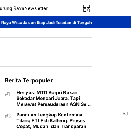
urung Raya
Newsletter
i Teladan di Tengah Masyarakat
Heriyus Gaungkan Semangat Tir
Berita Terpopuler
Heriyus: MTQ Korpri Bukan
Sekadar Mencari Juara, Tapi
Merawat Persaudaraan ASN Se-
kalteng
Ad
Panduan Lengkap Konfirmasi
Tilang ETLE di Kalteng: Proses
Cepat, Mudah, dan Transparan