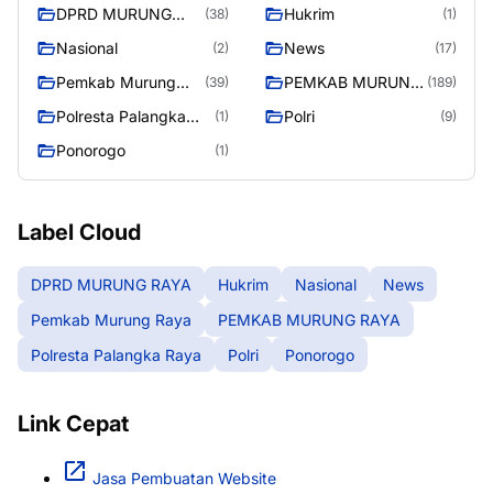
DPRD MURUNG
Hukrim
(38)
(1)
RAYA
Nasional
News
(2)
(17)
Pemkab Murung
PEMKAB MURUNG
(39)
(189)
Raya
RAYA
Polresta Palangka
Polri
(1)
(9)
Raya
Ponorogo
(1)
Label Cloud
DPRD MURUNG RAYA
Hukrim
Nasional
News
Pemkab Murung Raya
PEMKAB MURUNG RAYA
Polresta Palangka Raya
Polri
Ponorogo
Link Cepat
Jasa Pembuatan Website