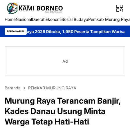
Home
Nasional
Daerah
Ekonomi
Sosial Budaya
Pemkab Murung Ray
026 Dibuka, 1.950 Peserta Tampilkan Warisan Lokal dan Semanga
BERITA HARI INI
Ad
Beranda
PEMKAB MURUNG RAYA
Murung Raya Terancam Banjir,
Kades Danau Usung Minta
Warga Tetap Hati-Hati